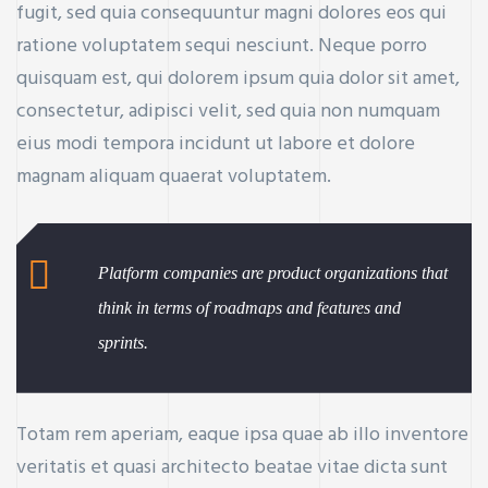
fugit, sed quia consequuntur magni dolores eos qui
ratione voluptatem sequi nesciunt. Neque porro
quisquam est, qui dolorem ipsum quia dolor sit amet,
consectetur, adipisci velit, sed quia non numquam
eius modi tempora incidunt ut labore et dolore
magnam aliquam quaerat voluptatem.
Platform companies are product organizations that
think in terms of roadmaps and features and
sprints.
Totam rem aperiam, eaque ipsa quae ab illo inventore
veritatis et quasi architecto beatae vitae dicta sunt